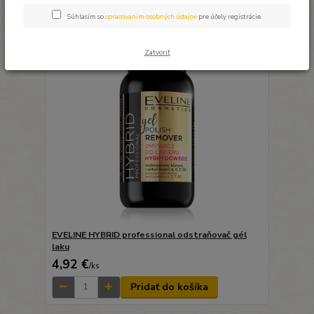
Súhlasím so
spracovaním osobných údajov
pre účely registrácie.
Zatvoriť
EVELINE HYBRID professional odstraňovač gél
laku
4,92 €
/
ks
Pridať do košíka