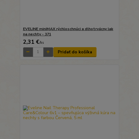
EVELINE miniMAX rýchloschnúci a dlhotrvácny lak
na nechty - 371
2,31 €
/
ks
Pridať do košíka