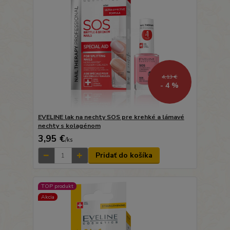
4,13 €
- 4 %
EVELINE lak na nechty SOS pre krehké a lámavé
nechty s kolagénom
3,95 €
/
ks
Pridať do košíka
TOP produkt
Akcia