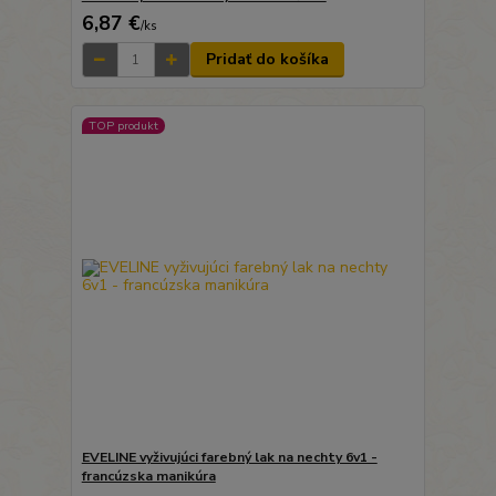
6,87 €
/
ks
Pridať do košíka
TOP produkt
EVELINE vyživujúci farebný lak na nechty 6v1 -
francúzska manikúra