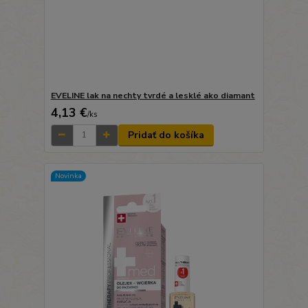
EVELINE lak na nechty tvrdé a lesklé ako diamant
4,13 €
/
ks
Pridať do košíka
Novinka