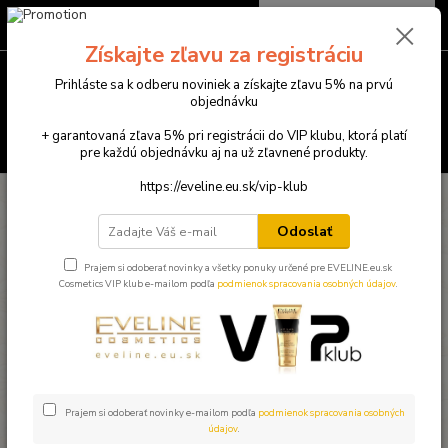
0
ks
0949781904
EUR
za
0,00 €
(Po-Pia ) 9:00-18:00
Získajte zľavu za registráciu
Menu
Prihláste sa k odberu noviniek a získajte zľavu 5% na prvú
objednávku
+ garantovaná zľava 5% pri registrácii do VIP klubu, ktorá platí
Hľadať
pre každú objednávku aj na už zľavnené produkty.
https://eveline.eu.sk/vip-klub
Úvod
Eveline dekoratívna kozmetika
Nechty,Laky
Odoslať
Nechty,Laky
Prajem si odoberať novinky a všetky ponuky určené pre EVELINE.eu.sk
Cosmetics VIP klub e-mailom podľa
podmienok spracovania osobných údajov
.
Upresniť parametre
Najnovšie
Najlacnejšie
Najdrahšie
Zobrazujem 1-28 z 28
Prajem si odoberať novinky e-mailom podľa
podmienok spracovania osobných
údajov
.
strana
z 1