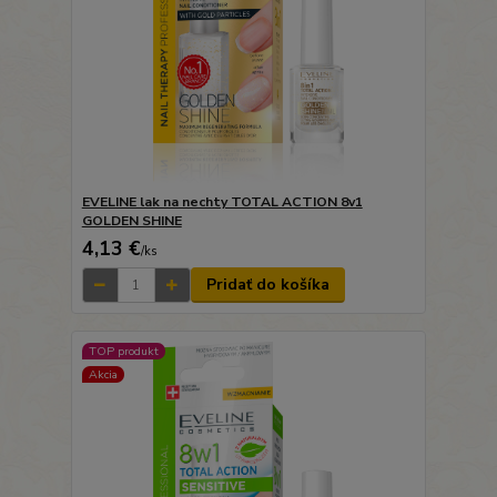
EVELINE lak na nechty TOTAL ACTION 8v1
GOLDEN SHINE
4,13 €
/
ks
Pridať do košíka
TOP produkt
Akcia