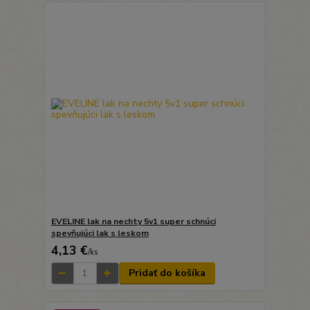
EVELINE lak na nechty 5v1 super schnúci
spevňujúci lak s leskom
4,13 €
/
ks
Pridať do košíka