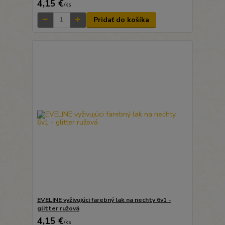
4,15 €
/
ks
Pridať do košíka
EVELINE vyživujúci farebný lak na nechty 6v1 -
glitter ružová
4,15 €
/
ks