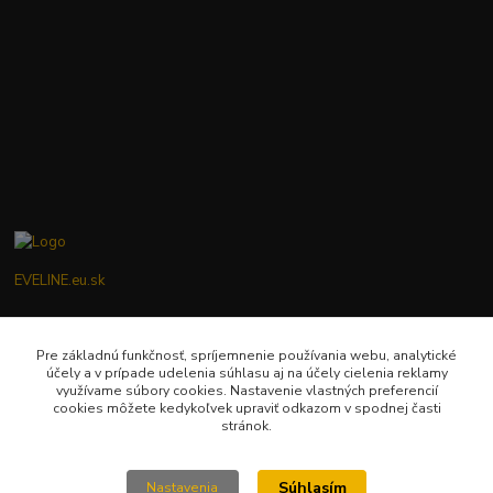
EVELINE.eu.sk
Zákaznícka podpora EVELINE.eu.sk
0949781904
Pre základnú funkčnosť, spríjemnenie používania webu, analytické
účely a v prípade udelenia súhlasu aj na účely cielenia reklamy
(Po-Pia ) 9:00-18:00
využívame súbory cookies. Nastavenie vlastných preferencií
cookies môžete kedykoľvek upraviť odkazom v spodnej časti
eveline.eu.sk@gmail.com
stránok.
Súhlasím
Nastavenia