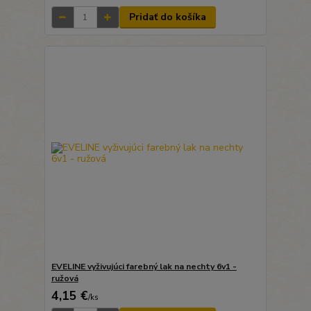
Pridať do košíka
EVELINE vyživujúci farebný lak na nechty 6v1 -
ružová
4,15 €
/
ks