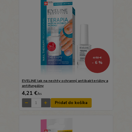
4,50 €
- 6 %
EVELINE lak na nechty ochranný antibakteriálny a
antifungálny
4,21 €
/
ks
Pridať do košíka