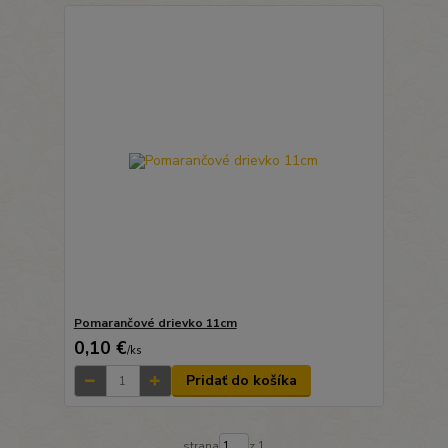
Pomarančové drievko 11cm
0,10 €
/
ks
Pridať do košíka
strana
z 1