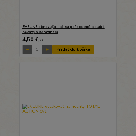
EVELINE obnovujúci lak na poškodené a slabé
nechty s keratínom
4,50 €
/
ks
Pridať do košíka