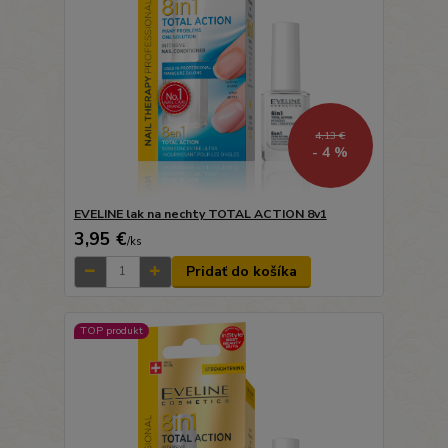
4,13 €
- 4 %
EVELINE lak na nechty TOTAL ACTION 8v1
3,95 €
/
ks
Pridať do košíka
TOP produkt