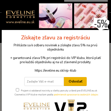
0
ks
0949781904
EUR
za
0,00 €
(Po-Pia ) 9:00-18:00
Menu
Hľadať
Získajte zľavu za registráciu
Prihláste sa k odberu noviniek a získajte zľavu 5% na prvú
Úvod
KONTAKT - otváracie hodiny
objednávku
+ garantovaná zľava 5% pri registrácii do VIP klubu, ktorá platí
Sídlo spoločnosti:
pre každú objednávku aj na už zľavnené produkty.
KASKA SK s.r.o.
Húsková 9
https://eveline.eu.sk/vip-klub
04023 Košice
tel:
0948 600 974 , 0949 781 904
Odoslať
eveline.eu.sk@gmail.com
Prajem si odoberať novinky a všetky ponuky určené pre EVELINE.eu.sk
Cosmetics VIP klub e-mailom podľa
podmienok spracovania osobných údajov
.
kaska.kosice@gmail.com
IČO: 47479931