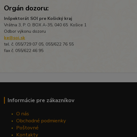
Orgán dozoru:
Inšpektorát SOI pre Košický kraj
Vrátna 3, P. O. BOX A-35, 040 65 Košice 1
Odbor výkonu dozoru
ke@soi.sk
tel. č. 055/729 07 05, 055/622 76 55
fax č. 055/622 46 95
Informácie pre zákazníkov
O nás
Obchodné podmienky
Poštovné
Kontakty