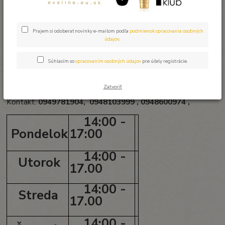
DIČ: 2023920734
oddiel :Sro
vl.č.: 28828/V
Okresný súd KošiceI
Prajem si odoberať novinky e-mailom podľa
podmienok spracovania osobných
údajov
.
EVELINE
Predajňa -
Osobný odber
Ostravská 6 -
/bývalá pošta/
Súhlasím so
spracovaním osobných údajov
pre účely registrácie.
040 11
Košice
Zatvoriť
Kontakt:
0949781904,
0948103999 , 0948600974 ,
14:00 -
Pondelok
17:00
14:00 -
Utorok
17.00
14:00 -
Streda
17.00
14:00 -