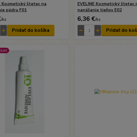
 Kozmetický štetec na
EVELINE Kozmetický štetec 
ie púdru F01
nanášanie tieňov E02
€
6,36 €
/
ks
/
ks
Pridať do košíka
Pridať do koš
dukt