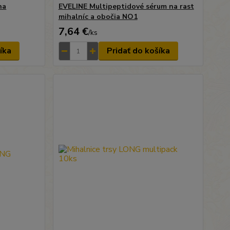
na
EVELINE Multipeptidové sérum na rast
mihalníc a obočia NO1
7,64 €
/
ks
íka
Pridať do košíka