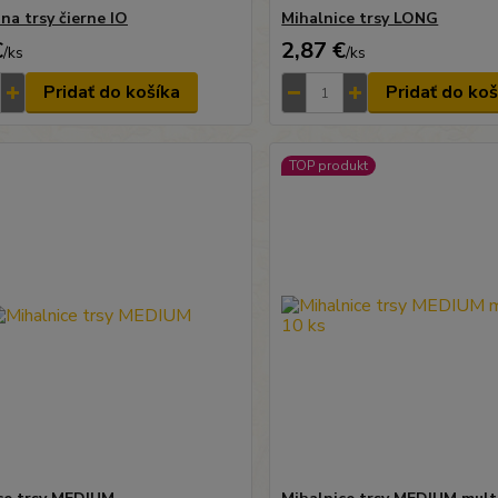
na trsy čierne IO
Mihalnice trsy LONG
€
2,87 €
/
ks
/
ks
Pridať do košíka
Pridať do koš
TOP produkt