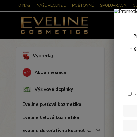
O NÁS
NAŠE RECENZIE
POŠTOVNÉ
SPOLUPRÁCA
O
P
+ g
Úvod
M
Výpredaj
Miha
Akcia mesiaca
Lepid
Výživové doplnky
P
Eveline pleťová kozmetika
Cena:
Eveline telová kozmetika
Eveline dekoratívna kozmetika