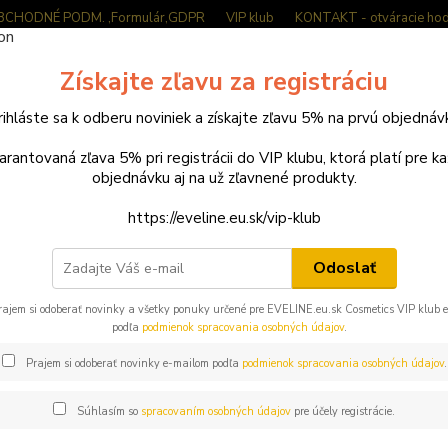
BCHODNÉ PODM. ,Formulár,GDPR
VIP klub
KONTAKT - otváracie hod
Neviet
Získajte zľavu za registráciu
Hľadať
0949
(Po-Pi
rihláste sa k odberu noviniek a získajte zľavu 5% na prvú objednáv
arantovaná zľava 5% pri registrácii do VIP klubu, ktorá platí pre k
ihalnice, trsy, necht. kozmetické pomôcky
objednávku aj na už zľavnené produkty.
lnice, trsy, necht. kozmetické 
https://eveline.eu.sk/vip-klub
Odoslať
lá
Kozmetické pomôcky
rajem si odoberať novinky a všetky ponuky určené pre EVELINE.eu.sk Cosmetics VIP klub 
podľa
podmienok spracovania osobných údajov
.
€
Od
Prajem si odoberať novinky e-mailom podľa
podmienok spracovania osobných údajov
.
Súhlasím so
spracovaním osobných údajov
pre účely registrácie.