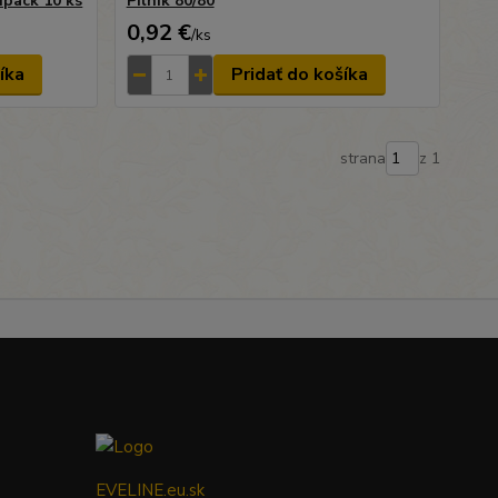
ipack 10 ks
Pilník 80/80
0,92 €
/
ks
íka
Pridať do košíka
strana
z 1
EVELINE.eu.sk