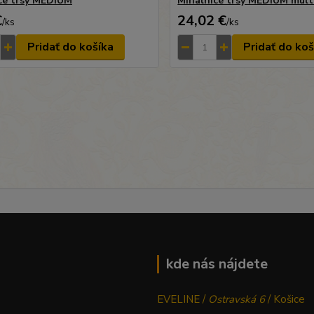
ce trsy MEDIUM
Mihalnice trsy MEDIUM mult
€
24,02 €
/
ks
/
ks
Pridať do košíka
Pridať do koš
kde nás nájdete
EVELINE /
Ostravská 6
/ Košice