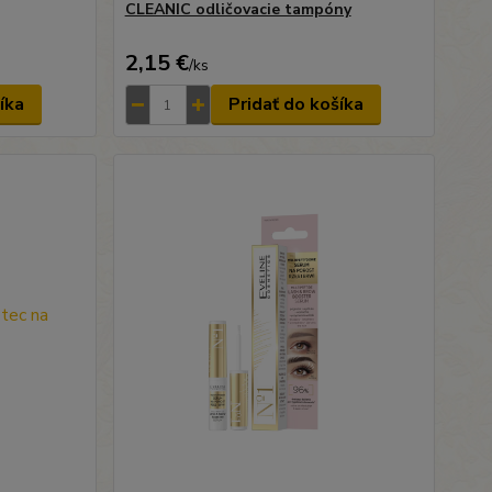
CLEANIC odličovacie tampóny
2,15 €
/
ks
íka
Pridať do košíka