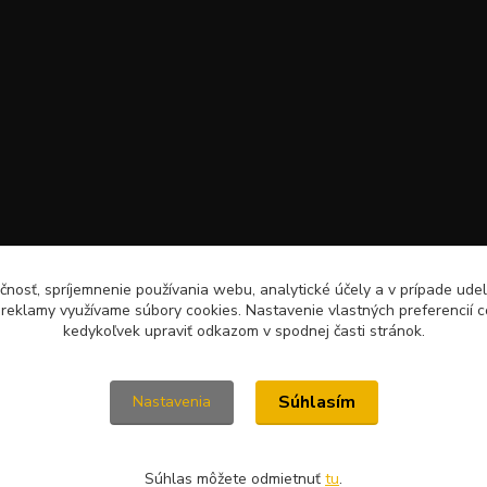
čnosť, spríjemnenie používania webu, analytické účely a v prípade udel
a reklamy využívame súbory cookies. Nastavenie vlastných preferencií 
kedykoľvek upraviť odkazom v spodnej časti stránok.
Súhlasím
Nastavenia
Súhlas môžete odmietnuť
tu
.