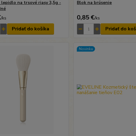
lepidlo na trsové riasy 3,5g -
Blok na brúsenie
dné
€
0,85 €
/
ks
/
ks
Pridať do košíka
Pridať do koš
Novinka