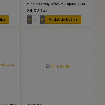
Mihalnice trsy LONG multipack 10ks
24,02 €
/
ks
íka
Pridať do košíka