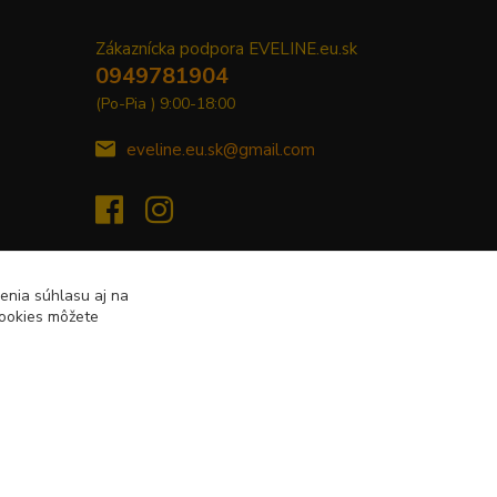
Zákaznícka podpora EVELINE.eu.sk
0949781904
(Po-Pia ) 9:00-18:00
eveline.eu.sk@gmail.com
enia súhlasu aj na
cookies môžete
Vytvorené na
Eshop-rychlo.sk