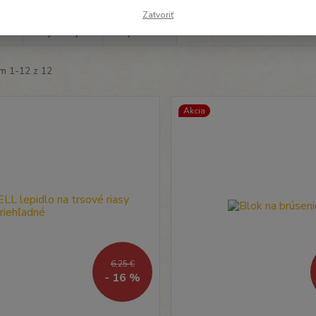
Zatvoriť
šie
Najlacnejšie
Najdrahšie
m 1-12 z 12
Akcia
6,25 €
- 16 %