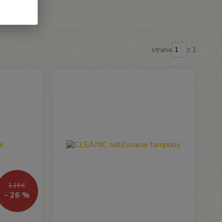
strana
z 1
1,15 €
- 26 %