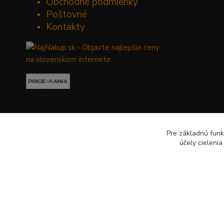
Obchodné podmienky
Poštovné
Kontakty
Pre základnú funk
účely cieleni