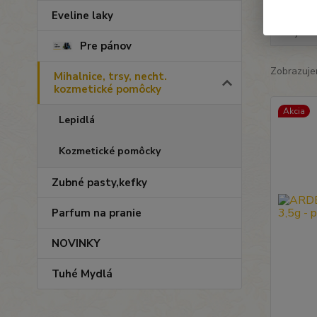
Eveline laky
Najnov
Pre pánov
Zobrazuje
Mihalnice, trsy, necht.
kozmetické pomôcky
Akcia
Lepidlá
Kozmetické pomôcky
Zubné pasty,kefky
Parfum na pranie
NOVINKY
Tuhé Mydlá