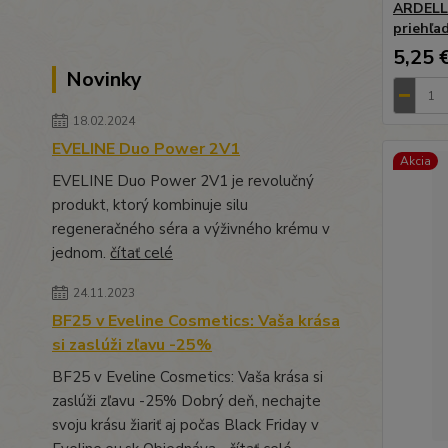
ARDELL 
priehľa
5,25 
Novinky
18.02.2024
EVELINE Duo Power 2V1
Akcia
EVELINE Duo Power 2V1 je revolučný
produkt, ktorý kombinuje silu
regeneračného séra a výživného krému v
jednom.
čítať celé
24.11.2023
BF25 v Eveline Cosmetics: Vaša krása
si zaslúži zľavu -25%
BF25 v Eveline Cosmetics: Vaša krása si
zaslúži zľavu -25% Dobrý deň, nechajte
svoju krásu žiariť aj počas Black Friday v