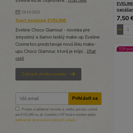
Eveline.eu.sk Objednáva...
čítať celé
EVELINE
nanášan
28.10.2023
7,50 
Svet noviniek EVELINE
Eveline Choco Glamour - novinka pre
zmyselný a žiarivo lesklý make-up Eveline
Cosmetics predstavuje novú líniu make-
TOP pro
upu Choco Glamour, ktorá je inšpi...
čítať
celé
Zobraziť všetky novinky
Prihlásiť sa
Prajem si odoberať novinky a všetky ponuky určené
pre EVELINE.eu.sk Cosmetics VIP klub e-mailom podľa
podmienok spracovania osobných údajov
.