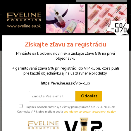
0
ks
0949781904
EUR
za
0,00 €
(Po-Pia ) 9:00-18:00
Menu
Hľadať
Získajte zľavu za registráciu
Prihláste sa k odberu noviniek a získajte zľavu 5% na prvú
Úvod
Novinky
EVELINE Duo Power 2V1
objednávku
+ garantovaná zľava 5% pri registrácii do VIP klubu, ktorá platí
EVELINE Duo Power 2V1
pre každú objednávku aj na už zľavnené produkty.
18.02.2024
https://eveline.eu.sk/vip-klub
EVELINE Duo Power 2V1
je revolučný produkt, ktorý kombinuje
Odoslať
silu regeneračného séra a výživného krému v jednom.
Prajem si odoberať novinky a všetky ponuky určené pre EVELINE.eu.sk
Cosmetics VIP klub e-mailom podľa
podmienok spracovania osobných údajov
.