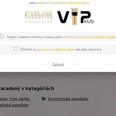
podľa
podmienok spracovania osobných údajov
.
Číslo p
Použitie
Prajem si odoberať novinky e-mailom podľa
podmienok spracovania osobných údajov
.
Súhlasím so
spracovaním osobných údajov
pre účely registrácie.
Zatvoriť
zaradený v kategóriách
nice, trsy, necht.
Kozmetické pomôcky
etické pomôcky