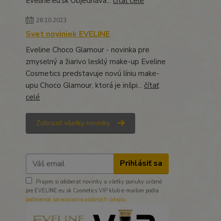
Eveline.eu.sk Objednáva...
čítať celé
28.10.2023
Svet noviniek EVELINE
Eveline Choco Glamour - novinka pre
zmyselný a žiarivo lesklý make-up Eveline
Cosmetics predstavuje novú líniu make-
upu Choco Glamour, ktorá je inšpi...
čítať
celé
Zobraziť všetky novinky
Prihlásiť sa
Prajem si odoberať novinky a všetky ponuky určené
pre EVELINE.eu.sk Cosmetics VIP klub e-mailom podľa
podmienok spracovania osobných údajov
.