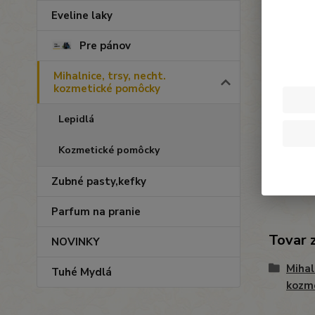
Eveline laky
Pre pánov
Mihalnice, trsy, necht.
kozmetické pomôcky
Lepidlá
Kozmetické pomôcky
Zubné pasty,kefky
Parfum na pranie
Tovar 
NOVINKY
Mihal
Tuhé Mydlá
kozm