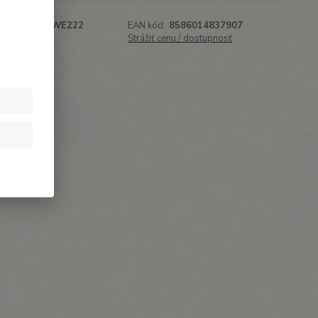
roduktu:
19-WE222
EAN kód:
8586014837907
:
Pilník
Strážiť cenu / dostupnosť