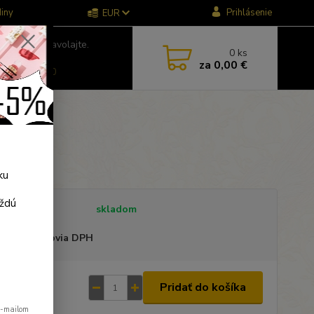
iny
Prihlásenie
EUR
e si rady? Zavolajte.
0
ks
781904
za
0,00 €
a ) 9:00-18:00
ku
aždú
tupnosť
skladom
 sme platcovia DPH
92 €
Pridať do košíka
/
ks
e-mailom