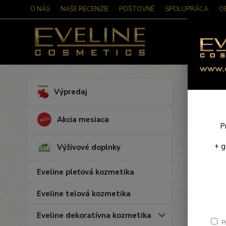
O NÁS
NAŠE RECENZIE
POŠTOVNÉ
SPOLUPRÁCA
O
Úvod
M
Výpredaj
Piln
Akcia mesiaca
P
+ g
Výživové doplnky
Eveline pleťová kozmetika
Eveline telová kozmetika
Eveline dekoratívna kozmetika
P