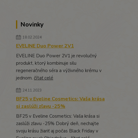
Novinky
18.02.2024
EVELINE Duo Power 2V1
EVELINE Duo Power 2V1 je revolučný
produkt, ktorý kombinuje silu
regeneračného séra a výživného krému v
jednom.
čítať celé
24.11.2023
BF25 v Eveline Cosmetics: Vaša krása
si zaslúži zľavu -25%
BF25 v Eveline Cosmetics: Vaša krása si
zaslúži zľavu -25% Dobrý deň, nechajte
svoju krásu žiariť aj počas Black Friday v