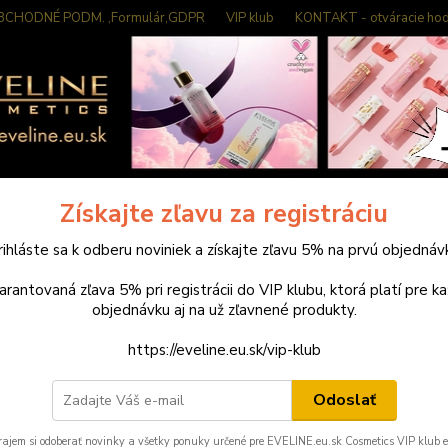
BCHODNÉ PODM. ,Formulár,GDPR
VIP klub
KONTAKT - otváracie hod
Neviet
Hľadať
0949
(Po-Pi
ihalnice, trsy, necht. kozmetické pomôcky
Pilník 80/80
ík 80/80
Získajte zľavu za registráciu
rihláste sa k odberu noviniek a získajte zľavu 5% na prvú objednáv
arantovaná zľava 5% pri registrácii do VIP klubu, ktorá platí pre k
Dos
objednávku aj na už zľavnené produkty.
Nie
https://eveline.eu.sk/vip-klub
Odoslať
0,
rajem si odoberať novinky a všetky ponuky určené pre EVELINE.eu.sk Cosmetics VIP klub 