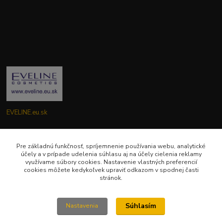
EVELINE.eu.sk
Zákaznícka podpora EVELINE.eu.sk
0949781904
Pre základnú funkčnosť, spríjemnenie používania webu, analytické
účely a v prípade udelenia súhlasu aj na účely cielenia reklamy
(Po-Pia ) 9:00-18:00
využívame súbory cookies. Nastavenie vlastných preferencií
cookies môžete kedykoľvek upraviť odkazom v spodnej časti
eveline.eu.sk@gmail.com
stránok.
Súhlasím
Nastavenia