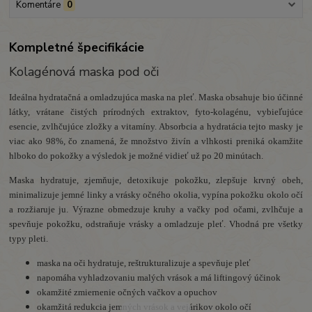
Komentáre
0
Kompletné špecifikácie
Kolagénová maska pod oči
Ideálna hydratačná a omladzujúca maska na pleť.
Maska obsahuje bio účinné
látky, vrátane čistých prírodných extraktov, fyto-kolagénu, vybieľujúce
esencie, zvlhčujúce zložky a vitamíny.
Absorbcia a hydratácia tejto masky je
viac ako 98%, čo znamená, že množstvo živín a vlhkosti preniká okamžite
hlboko do pokožky a výsledok je možné vidieť už po 20 minútach.
Maska hydratuje, zjemňuje, detoxikuje pokožku, zlepšuje krvný obeh,
minimalizuje jemné linky a vrásky očného okolia, vypína pokožku okolo očí
a rozžiaruje ju.
Výrazne obmedzuje kruhy a vačky pod očami, zvlhčuje a
spevňuje pokožku, odstraňuje vrásky a omladzuje pleť.
Vhodná pre všetky
typy pleti.
maska na oči hydratuje, reštrukturalizuje a spevňuje pleť
napomáha vyhladzovaniu malých vrások a má liftingový účinok
okamžité zmiernenie očných vačkov a opuchov
okamžitá redukcia jemných vrások a vejárikov okolo očí