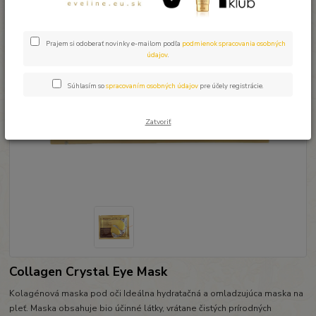
Prajem si odoberať novinky e-mailom podľa
podmienok spracovania osobných
údajov
.
Súhlasím so
spracovaním osobných údajov
pre účely registrácie.
Zatvoriť
Collagen Crystal Eye Mask
Kolagénová maska pod oči Ideálna hydratačná a omladzujúca maska na
pleť. Maska obsahuje bio účinné látky, vrátane čistých prírodných