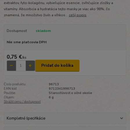
extraktov, fyto-kolagénu, vybieľujúce esencie, zvlhčujúce zložky a
vitamíny. Absorbcia a hydratácia tejto masky je viac ako 98%, čo
znamená, že množstvo živín a vlhkos...
celý popis
Dostupnosť
skladom
Nie sme platcovia DPH
0,75 €
/
ks
Pridať do košíka
Číslo produktu:
96713
EAN kód:
9712341996713
Použitie:
Starostlivosť o očné okolie
Objem:
6 g
Strážiť cenu / dostupnosť
Kompletné špecifikácie