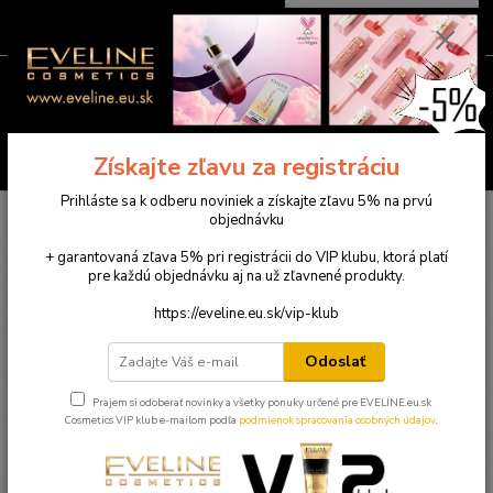
0
ks
0949781904
EUR
za
0,00 €
(Po-Pia ) 9:00-18:00
Menu
Hľadať
Získajte zľavu za registráciu
Prihláste sa k odberu noviniek a získajte zľavu 5% na prvú
Úvod
Eveline pleťová kozmetika
Kolagénová maska pod oči CRYSTAL
objednávku
(ČIERNA)
+ garantovaná zľava 5% pri registrácii do VIP klubu, ktorá platí
Kolagénová maska pod oči
pre každú objednávku aj na už zľavnené produkty.
CRYSTAL (ČIERNA)
https://eveline.eu.sk/vip-klub
Odoslať
Prajem si odoberať novinky a všetky ponuky určené pre EVELINE.eu.sk
Cosmetics VIP klub e-mailom podľa
podmienok spracovania osobných údajov
.