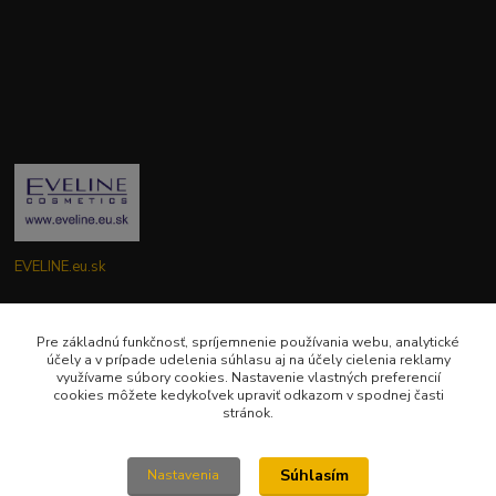
EVELINE.eu.sk
Zákaznícka podpora EVELINE.eu.sk
0949781904
Pre základnú funkčnosť, spríjemnenie používania webu, analytické
účely a v prípade udelenia súhlasu aj na účely cielenia reklamy
(Po-Pia ) 9:00-18:00
využívame súbory cookies. Nastavenie vlastných preferencií
cookies môžete kedykoľvek upraviť odkazom v spodnej časti
eveline.eu.sk@gmail.com
stránok.
Súhlasím
Nastavenia