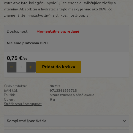
extraktov, fyto-kolagénu, vybieľujúce esencie, zvlhčujúce zložky a
vitamíny. Absorbcia a hydratácia tejto masky je viac ako 98%, čo
znamená, že množstvo živín a vlhkos...
celý popis
Dostupnosť
Momentálne vypredané
Nie sme platcovia DPH
0,75 €
/
ks
Pridať do košíka
Číslo produktu:
96713
EAN kód:
9712341996713
Použitie:
Starostlivosť o očné okolie
Objem:
6 g
Strážiť cenu / dostupnosť
Kompletné špecifikácie