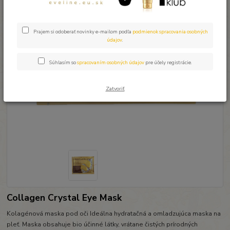
Prajem si odoberať novinky e-mailom podľa
podmienok spracovania osobných
údajov
.
Súhlasím so
spracovaním osobných údajov
pre účely registrácie.
Zatvoriť
Collagen Crystal Eye Mask
Kolagénová maska pod oči Ideálna hydratačná a omladzujúca maska na
pleť. Maska obsahuje bio účinné látky, vrátane čistých prírodných