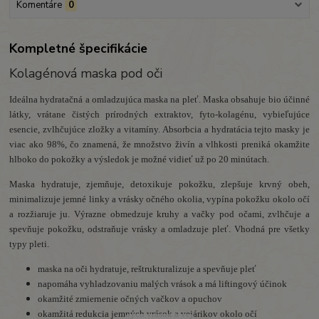
Komentáre
0
Kompletné špecifikácie
Kolagénová maska pod oči
Ideálna hydratačná a omladzujúca maska na pleť.
Maska obsahuje bio účinné
látky, vrátane čistých prírodných extraktov, fyto-kolagénu, vybieľujúce
esencie, zvlhčujúce zložky a vitamíny.
Absorbcia a hydratácia tejto masky je
viac ako 98%, čo znamená, že množstvo živín a vlhkosti preniká okamžite
hlboko do pokožky a výsledok je možné vidieť už po 20 minútach.
Maska hydratuje, zjemňuje, detoxikuje pokožku, zlepšuje krvný obeh,
minimalizuje jemné linky a vrásky očného okolia, vypína pokožku okolo očí
a rozžiaruje ju.
Výrazne obmedzuje kruhy a vačky pod očami, zvlhčuje a
spevňuje pokožku, odstraňuje vrásky a omladzuje pleť.
Vhodná pre všetky
typy pleti.
maska na oči hydratuje, reštrukturalizuje a spevňuje pleť
napomáha vyhladzovaniu malých vrások a má liftingový účinok
okamžité zmiernenie očných vačkov a opuchov
okamžitá redukcia jemných vrások a vejárikov okolo očí