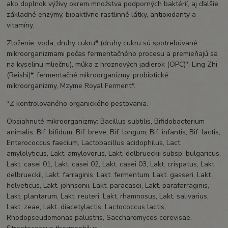
ako doplnok výživy okrem množstva podporných baktérií, aj ďalšie
základné enzýmy, bioaktívne rastlinné látky, antioxidanty a
vitamíny.
Zloženie: voda, druhy cukru* (druhy cukru sú spotrebúvané
mikroorganizmami počas fermentačného procesu a premieňajú sa
na kyselinu mliečnu), múka z hroznových jadierok (OPC)*, Ling Zhi
(Reishi)*, fermentačné mikroorganizmy, probiotické
mikroorganizmy, Mzyme Royal Ferment*.
*Z kontrolovaného organického pestovania.
Obsiahnuté mikroorganizmy: Bacillus subtilis, Bifidobacterium
animalis, Bif. bifidum, Bif. breve, Bif. longum, Bif. infantis, Bif. lactis,
Enterococcus faecium, Lactobacillus acidophilus, Lact.
amylolyticus, Lakt. amylovorus, Lakt. delbrueckii subsp. bulgaricus,
Lakt. casei 01, Lakt. casei 02, Lakt. casei 03, Lakt. crispatus, Lakt.
delbrueckii, Lakt. farraginis, Lakt. fermentum, Lakt. gasseri, Lakt.
helveticus, Lakt. johnsonii, Lakt. paracasei, Lakt. parafarraginis,
Lakt. plantarum, Lakt. reuteri, Lakt. rhamnosus, Lakt. salivarius,
Lakt. zeae, Lakt. diacetylactis, Lactococcus lactis,
Rhodopseudomonas palustris, Saccharomyces cerevisae,