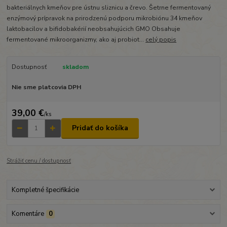
bakteriálnych kmeňov pre ústnu sliznicu a črevo. Šetrne fermentovaný
enzýmový prípravok na prirodzenú podporu mikrobiónu 34 kmeňov
laktobacilov a bifidobakérií neobsahujúcich GMO Obsahuje
fermentované mikroorganizmy, ako aj probiot...
celý popis
Dostupnosť
skladom
Nie sme platcovia DPH
39,00 €
/
ks
Pridať do košíka
Strážiť cenu / dostupnosť
Kompletné špecifikácie
Komentáre
0