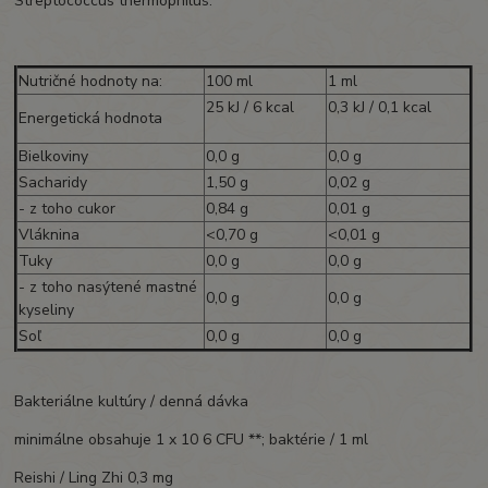
Streptococcus thermophilus.
Nutričné hodnoty na:
100 ml
1 ml
25 kJ / 6 kcal
0,3 kJ / 0,1 kcal
Energetická hodnota
Bielkoviny
0,0 g
0,0 g
Sacharidy
1,50 g
0,02 g
- z toho cukor
0,84 g
0,01 g
Vláknina
<0,70 g
<0,01 g
Tuky
0,0 g
0,0 g
- z toho nasýtené mastné
0,0 g
0,0 g
kyseliny
Soľ
0,0 g
0,0 g
Bakteriálne kultúry / denná dávka
minimálne obsahuje 1 x 10 6 CFU **; baktérie / 1 ml
Reishi / Ling Zhi 0,3 mg