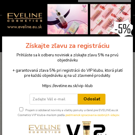
0
ks
0949781904
EUR
za
0,00 €
(Po-Pia ) 9:00-18:00
Menu
Hľadať
Získajte zľavu za registráciu
Prihláste sa k odberu noviniek a získajte zľavu 5% na prvú
Úvod
Výživové doplnky
2x M33 Mikrobiotický ústny sprej po 50 ml (100
objednávku
ml spolu)
+ garantovaná zľava 5% pri registrácii do VIP klubu, ktorá platí
2x M33 Mikrobiotický ústny sprej
pre každú objednávku aj na už zľavnené produkty.
po 50 ml (100 ml spolu)
https://eveline.eu.sk/vip-klub
Akcia
Odoslať
Prajem si odoberať novinky a všetky ponuky určené pre EVELINE.eu.sk
Cosmetics VIP klub e-mailom podľa
podmienok spracovania osobných údajov
.