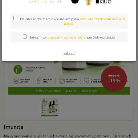
Prajem si odoberať novinky e-mailom podľa
podmienok spracovania osobných
údajov
.
Súhlasím so
spracovaním osobných údajov
pre účely registrácie.
Zatvoriť
46,00 €
- 15 %
Imunita
Na vybudovanie a udržanie bakteriálnej rovnováhy pomocou 34 rôznych