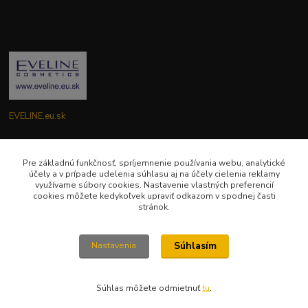
EVELINE.eu.sk
Zákaznícka podpora EVELINE.eu.sk
0949781904
Pre základnú funkčnosť, spríjemnenie používania webu, analytické
účely a v prípade udelenia súhlasu aj na účely cielenia reklamy
(Po-Pia ) 9:00-18:00
využívame súbory cookies. Nastavenie vlastných preferencií
cookies môžete kedykoľvek upraviť odkazom v spodnej časti
eveline.eu.sk@gmail.com
stránok.
Súhlasím
Nastavenia
Súhlas môžete odmietnuť
tu
.
Vytvorené na
Eshop-rychlo.sk