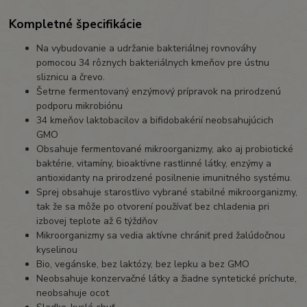
Kompletné špecifikácie
Na vybudovanie a udržanie bakteriálnej rovnováhy
pomocou 34 rôznych bakteriálnych kmeňov pre ústnu
sliznicu a črevo.
Šetrne fermentovaný enzýmový prípravok na prirodzenú
podporu mikrobiónu
34 kmeňov laktobacilov a bifidobakérií neobsahujúcich
GMO
Obsahuje fermentované mikroorganizmy, ako aj probiotické
baktérie, vitamíny, bioaktívne rastlinné látky, enzýmy a
antioxidanty na prirodzené posilnenie imunitného systému.
Sprej obsahuje starostlivo vybrané stabilné mikroorganizmy,
tak že sa môže po otvorení používať bez chladenia pri
izbovej teplote až 6 týždňov
Mikroorganizmy sa vedia aktívne chrániť pred žalúdočnou
kyselinou
Bio, vegánske, bez laktózy, bez lepku a bez GMO
Neobsahuje konzervačné látky a žiadne syntetické príchute,
neobsahuje ocot