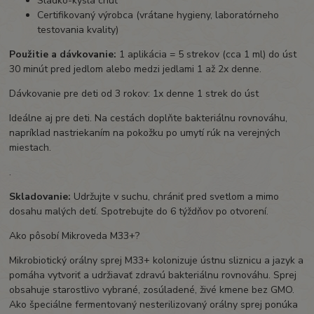
Sladko-kyslá chuť
Certifikovaný výrobca (vrátane hygieny, laboratórneho
testovania kvality)
Použitie a dávkovanie:
1 aplikácia = 5 strekov (cca 1 ml) do úst
30 minút pred jedlom alebo medzi jedlami 1 až 2x denne.
Dávkovanie pre deti od 3 rokov: 1x denne 1 strek do úst
Ideálne aj pre deti. Na cestách doplňte bakteriálnu rovnováhu,
napríklad nastriekaním na pokožku po umytí rúk na verejných
miestach.
.
Skladovanie:
Udržujte v suchu, chrániť pred svetlom a mimo
dosahu malých detí. Spotrebujte do 6 týždňov po otvorení.
Ako pôsobí Mikroveda M33+?
Mikrobiotický orálny sprej M33+ kolonizuje ústnu sliznicu a jazyk a
pomáha vytvoriť a udržiavať zdravú bakteriálnu rovnováhu. Sprej
obsahuje starostlivo vybrané, zosúladené, živé kmene bez GMO.
Ako špeciálne fermentovaný nesterilizovaný orálny sprej ponúka