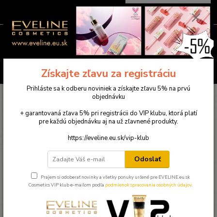
0
ks
0949781904
EUR
za
0,00 €
(Po-Pia ) 9:00-18:00
Menu
Hľadať
Získajte zľavu za registráciu
Prihláste sa k odberu noviniek a získajte zľavu 5% na prvú
Úvod
Výživové doplnky
Medveď natural 2x Jasná myseľ po 30 kapsúl
objednávku
(60 kapsúl spolu)
+ garantovaná zľava 5% pri registrácii do VIP klubu, ktorá platí
Medveď natural 2x Jasná myseľ
pre každú objednávku aj na už zľavnené produkty.
po 30 kapsúl (60 kapsúl spolu)
https://eveline.eu.sk/vip-klub
Akcia
Odoslať
Prajem si odoberať novinky a všetky ponuky určené pre EVELINE.eu.sk
Cosmetics VIP klub e-mailom podľa
podmienok spracovania osobných údajov
.