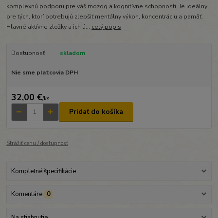
komplexnú podporu pre váš mozog a kognitívne schopnosti. Je ideálny
pre tých, ktorí potrebujú zlepšiť mentálny výkon, koncentráciu a pamäť.
Hlavné aktívne zložky a ich ú...
celý popis
Dostupnosť
skladom
Nie sme platcovia DPH
32,00 €
/
ks
Pridať do košíka
Strážiť cenu / dostupnosť
Kompletné špecifikácie
Komentáre
0
Na stiahnutie