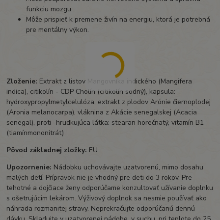
funkciu mozgu.
Môže prispieť k premene živín na energiu, ktorá je potrebná
pre mentálny výkon.
Zloženie:
Extrakt z listov Mangovníka indického (Mangifera
indica), citikolín - CDP Cholín (citikolín sodný), kapsula:
hydroxypropylmetylcelulóza, extrakt z plodov Arónie čiernoplodej
(Aronia melanocarpa), vláknina z Akácie senegalskej (Acacia
senegal), proti- hrudkujúca látka: stearan horečnatý, vitamín B1
(tiamínmononitrát)
Pôvod základnej zložky:
EU
Upozornenie:
Nádobku uchovávajte uzatvorenú, mimo dosahu
malých detí. Prípravok nie je vhodný pre deti do 3 rokov. Pre
tehotné a dojčiace ženy odporúčame konzultovať užívanie doplnku
s ošetrujúcim lekárom. Výživový doplnok sa nesmie používať ako
náhrada rozmanitej stravy. Neprekračujte odporúčanú dennú
dávku. Skladujte v uzatvorenej nádobe, v suchu, pri teplote do 25