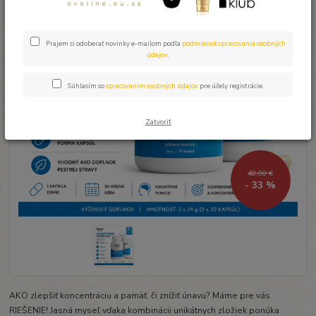
Prajem si odoberať novinky e-mailom podľa
podmienok spracovania osobných
údajov
.
Súhlasím so
spracovaním osobných údajov
pre účely registrácie.
Zatvoriť
48,00 €
- 33 %
AKO zlepšiť koncentráciu a pamäť, či znížiť únavu? Máme pre vás
RIEŠENIE! Jasná myseľ vďaka kombinácii unikátnych zložiek ponúka