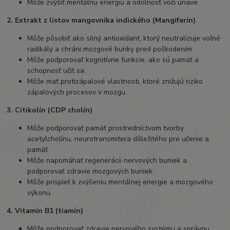
Môže zvýšiť mentálnu energiu a odolnosť voči únave.
2. Extrakt z listov mangovníka indického (Mangiferín)
Môže pôsobiť ako silný antioxidant, ktorý neutralizuje voľné
radikály a chráni mozgové bunky pred poškodením.
Môže podporovať kognitívne funkcie, ako sú pamäť a
schopnosť učiť sa.
Môže mať protizápalové vlastnosti, ktoré znižujú riziko
zápalových procesov v mozgu.
3. Citikolín (CDP cholín)
Môže podporovať pamäť prostredníctvom tvorby
acetylcholínu, neurotransmitera dôležitého pre učenie a
pamäť.
Môže napomáhať regenerácii nervových buniek a
podporovať zdravie mozgových buniek.
Môže prispieť k zvýšeniu mentálnej energie a mozgového
výkonu.
4. Vitamín B1 (tiamín)
Môže podporovať zdravie nervového systému a správnu