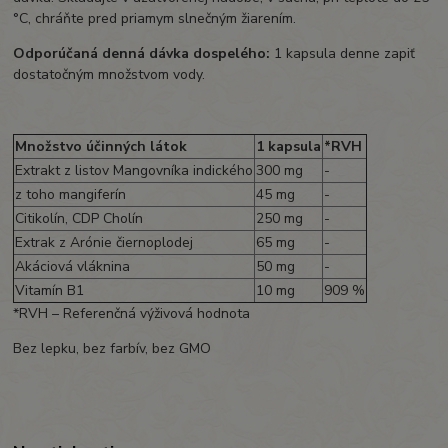
°C, chráňte pred priamym slnečným žiarením.
Odporúčaná denná dávka dospelého:
1 kapsula denne zapiť
dostatočným množstvom vody.
Množstvo účinných látok
1 kapsula
*RVH
Extrakt z listov Mangovníka indického
300 mg
-
z toho mangiferín
45 mg
-
Citikolín, CDP Cholín
250 mg
-
Extrak z Arónie čiernoplodej
65 mg
-
Akáciová vláknina
50 mg
-
Vitamín B1
10 mg
909 %
*RVH – Referenčná výživová hodnota
Bez lepku, bez farbív, bez GMO