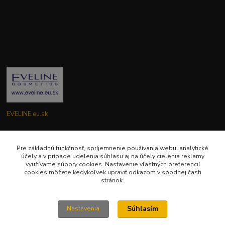
EVELINE.eu.sk
Zákaznícka podpora EVELINE.eu.sk
0949781904
Pre základnú funkčnosť, spríjemnenie používania webu, analytické
účely a v prípade udelenia súhlasu aj na účely cielenia reklamy
(Po-Pia ) 9:00-18:00
využívame súbory cookies. Nastavenie vlastných preferencií
cookies môžete kedykoľvek upraviť odkazom v spodnej časti
eveline.eu.sk@gmail.com
stránok.
Súhlasím
Nastavenia