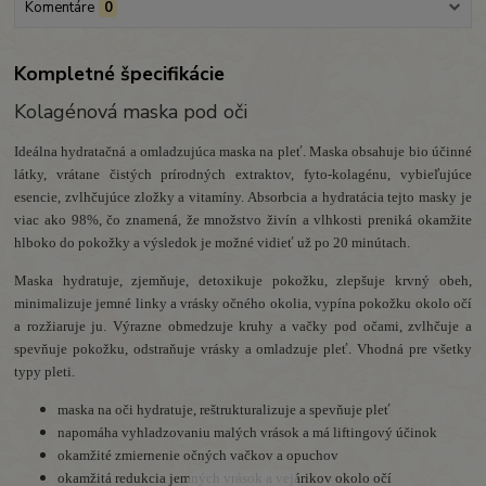
Komentáre
0
Kompletné špecifikácie
Kolagénová maska pod oči
Ideálna hydratačná a omladzujúca maska na pleť.
Maska obsahuje bio účinné
látky, vrátane čistých prírodných extraktov, fyto-kolagénu, vybieľujúce
esencie, zvlhčujúce zložky a vitamíny.
Absorbcia a hydratácia tejto masky je
viac ako 98%, čo znamená, že množstvo živín a vlhkosti preniká okamžite
hlboko do pokožky a výsledok je možné vidieť už po 20 minútach.
Maska hydratuje, zjemňuje, detoxikuje pokožku, zlepšuje krvný obeh,
minimalizuje jemné linky a vrásky očného okolia, vypína pokožku okolo očí
a rozžiaruje ju.
Výrazne obmedzuje kruhy a vačky pod očami, zvlhčuje a
spevňuje pokožku, odstraňuje vrásky a omladzuje pleť.
Vhodná pre všetky
typy pleti.
maska na oči hydratuje, reštrukturalizuje a spevňuje pleť
napomáha vyhladzovaniu malých vrások a má liftingový účinok
okamžité zmiernenie očných vačkov a opuchov
okamžitá redukcia jemných vrások a vejárikov okolo očí