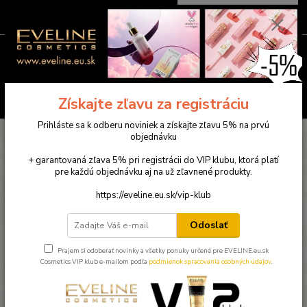
0
ks
0949781904
EUR
za
0,00 €
(Po-Pia ) 9:00-18:00
Menu
Hľadať
Získajte zľavu za registráciu
Prihláste sa k odberu noviniek a získajte zľavu 5% na prvú
Úvod
Eveline pleťová kozmetika
Kolagénová maska pod oči CRYSTAL
objednávku
(RUŽOVÁ)
+ garantovaná zľava 5% pri registrácii do VIP klubu, ktorá platí
Kolagénová maska pod oči
pre každú objednávku aj na už zľavnené produkty.
CRYSTAL (RUŽOVÁ)
https://eveline.eu.sk/vip-klub
Odoslať
Prajem si odoberať novinky a všetky ponuky určené pre EVELINE.eu.sk
Cosmetics VIP klub e-mailom podľa
podmienok spracovania osobných údajov
.