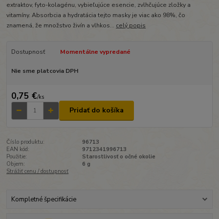
extraktov, fyto-kolagénu, vybieľujúce esencie, zvlhčujúce zložky a
vitamíny. Absorbcia a hydratácia tejto masky je viac ako 98%, čo
znamená, že množstvo živín a vlhkos...
celý popis
Dostupnosť
Momentálne vypredané
Nie sme platcovia DPH
0,75 €
/
ks
Pridať do košíka
Číslo produktu:
96713
EAN kód:
9712341996713
Použitie:
Starostlivosť o očné okolie
Objem:
6 g
Strážiť cenu / dostupnosť
Kompletné špecifikácie