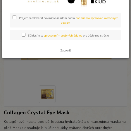
Prajem si odoberať novinky e-mailom podľa
podmienok spracovania osobných
údajov
.
Súhlasím so
spracovaním osobných údajov
pre účely registrácie.
Zatvoriť
Collagen Crystal Eye Mask
Kolagénová maska pod oči Ideálna hydratačná a omladzujúca maska na
pleť. Maska obsahuje bio účinné látky, vrátane čistých prírodných