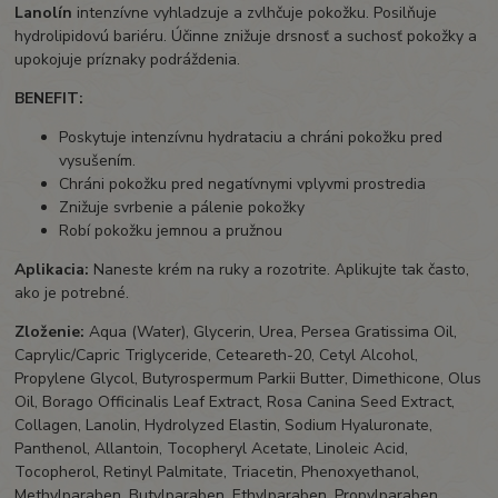
Lanolín
intenzívne vyhladzuje a zvlhčuje pokožku.
Posilňuje
hydrolipidovú bariéru.
Účinne znižuje drsnosť a suchosť pokožky a
upokojuje príznaky podráždenia.
BENEFIT:
Poskytuje intenzívnu hydrataciu a chráni pokožku pred
vysušením.
Chráni pokožku pred negatívnymi vplyvmi prostredia
Znižuje svrbenie a pálenie pokožky
Robí pokožku jemnou a pružnou
Aplikacia:
Naneste krém na ruky a rozotrite.
Aplikujte tak často,
ako je potrebné.
Zloženie:
Aqua (Water), Glycerin, Urea, Persea Gratissima Oil,
Caprylic/Capric Triglyceride, Ceteareth-20, Cetyl Alcohol,
Propylene Glycol, Butyrospermum Parkii Butter, Dimethicone, Olus
Oil, Borago Officinalis Leaf Extract, Rosa Canina Seed Extract,
Collagen, Lanolin, Hydrolyzed Elastin, Sodium Hyaluronate,
Panthenol, Allantoin, Tocopheryl Acetate, Linoleic Acid,
Tocopherol, Retinyl Palmitate, Triacetin, Phenoxyethanol,
Methylparaben, Butylparaben, Ethylparaben, Propylparaben,