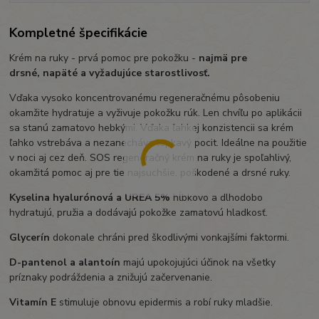
Kompletné špecifikácie
Krém na ruky - prvá pomoc pre pokožku -
najmä pre
drsné, napäté a vyžadujúce starostlivosť.
Vďaka vysoko koncentrovanému regeneračnému pôsobeniu
okamžite hydratuje a vyživuje pokožku rúk. Len chvíľu po aplikácii
sa stanú zamatovo hebkými. Vďaka ľahkej konzistencii sa krém
ľahko vstrebáva a nezanecháva lepkavý pocit. Ideálne na použitie
v noci aj cez deň. SOS regeneračný krém na ruky je spoľahlivý,
okamžitá pomoc aj pre tie najsuchšie, poškodené a drsné ruky.
Kyselina hyalurónová a UREA 5%
hĺbkovo a dlhodobo
hydratujú, pružia a dodávajú pokožke zamatovú hladkosť.
Glycerín
dokonale chráni pred škodlivými vonkajšími faktormi.
D-pantenol a alantoín
majú upokojujúci účinok na všetky
príznaky podráždenia a znižujú začervenanie.
Vitamín E
stimuluje obnovu epidermis a robí ruky mladšie.