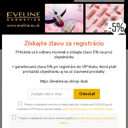
0
ks
0949781904
EUR
za
0,00 €
(Po-Pia ) 9:00-18:00
Menu
Hľadať
Získajte zľavu za registráciu
Prihláste sa k odberu noviniek a získajte zľavu 5% na prvú
Úvod
Eveline telová kozmetika
EXTRA SOFT - INTENZÍVNY
objednávku
REGENERAČNÝ KRÉM NA RUKY SOS 5% UREA + LANOLÍN
+ garantovaná zľava 5% pri registrácii do VIP klubu, ktorá platí
EXTRA SOFT - INTENZÍVNY
pre každú objednávku aj na už zľavnené produkty.
REGENERAČNÝ KRÉM NA RUKY
https://eveline.eu.sk/vip-klub
SOS 5% UREA + LANOLÍN
Odoslať
Prajem si odoberať novinky a všetky ponuky určené pre EVELINE.eu.sk
Cosmetics VIP klub e-mailom podľa
podmienok spracovania osobných údajov
.
Prajem si odoberať novinky e-mailom podľa
podmienok spracovania osobných
údajov
.