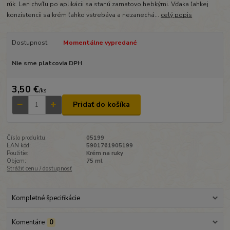
rúk. Len chvíľu po aplikácii sa stanú zamatovo hebkými. Vďaka ľahkej
konzistencii sa krém ľahko vstrebáva a nezanechá...
celý popis
Dostupnosť
Momentálne vypredané
Nie sme platcovia DPH
3,50 €
/
ks
Pridať do košíka
Číslo produktu:
05199
EAN kód:
5901761905199
Použitie:
Krém na ruky
Objem:
75 ml
Strážiť cenu / dostupnosť
Kompletné špecifikácie
Komentáre
0