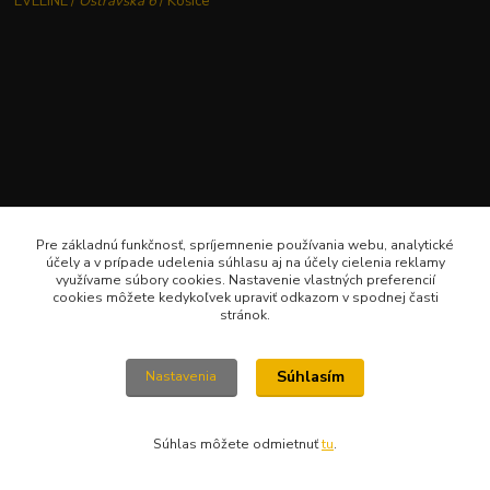
EVELINE /
Ostravská 6
/ Košice
Pre základnú funkčnosť, spríjemnenie používania webu, analytické
účely a v prípade udelenia súhlasu aj na účely cielenia reklamy
využívame súbory cookies. Nastavenie vlastných preferencií
cookies môžete kedykoľvek upraviť odkazom v spodnej časti
stránok.
Súhlasím
Nastavenia
Súhlas môžete odmietnuť
tu
.