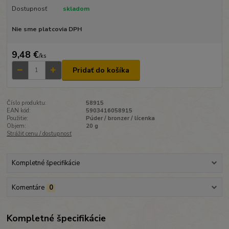
Dostupnosť
skladom
Nie sme platcovia DPH
9,48 €
/
ks
Pridať do košíka
Číslo produktu:
58915
EAN kód:
5903416058915
Použitie:
Púder / bronzer / lícenka
Objem:
20 g
Strážiť cenu / dostupnosť
Kompletné špecifikácie
Komentáre
0
Kompletné špecifikácie