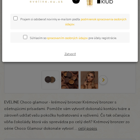
Prajem si odoberať novinky e-mailom podľa
podmienok spracovania osobných
údajov
.
Súhlasím so
spracovaním osobných údajov
pre účely registrácie.
Zatvoriť
EVELINE Choco glamour - krémový bronzer Krémový bronzer s
ošetrujúcimi prísadami. Pomôže vám vytvoriť dokonalú kontúru tváre a
zároveň udržať vašu pokožku hydratovanú a vyživenú. Čo tak očarujúca
vôňa čokolády, ktorá vás sprevádza po celý deň? Krémový bronzer zo
série Choco Glamour dokonale vytvorí ...
celý popis