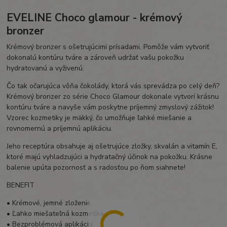
EVELINE Choco glamour - krémový
bronzer
Krémový bronzer s ošetrujúcimi prísadami. Pomôže vám vytvoriť
dokonalú kontúru tváre a zároveň udržať vašu pokožku
hydratovanú a vyživenú.
Čo tak očarujúca vôňa čokolády, ktorá vás sprevádza po celý deň?
Krémový bronzer zo série Choco Glamour dokonale vytvorí krásnu
kontúru tváre a navyše vám poskytne príjemný zmyslový zážitok!
Vzorec kozmetiky je mäkký, čo umožňuje ľahké miešanie a
rovnomernú a príjemnú aplikáciu.
Jeho receptúra ​​obsahuje aj ošetrujúce zložky, skvalán a vitamín E,
ktoré majú vyhladzujúci a hydratačný účinok na pokožku. Krásne
balenie upúta pozornosť a s radosťou po ňom siahnete!
BENEFIT
• Krémové, jemné zloženie
• Ľahko miešateľná kozmetika
• Bezproblémová aplikácia