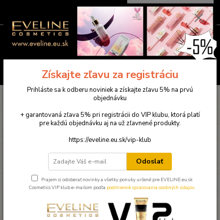
0
ks
0949781904
EUR
za
0,00 €
(Po-Pia ) 9:00-18:00
Menu
Hľadať
Získajte zľavu za registráciu
Prihláste sa k odberu noviniek a získajte zľavu 5% na prvú
Úvod
Eveline dekoratívna kozmetika
EVELINE Choco glamour - krémový
objednávku
bronzer 01
+ garantovaná zľava 5% pri registrácii do VIP klubu, ktorá platí
EVELINE Choco glamour -
pre každú objednávku aj na už zľavnené produkty.
krémový bronzer 01
https://eveline.eu.sk/vip-klub
Novinka
Odoslať
Prajem si odoberať novinky a všetky ponuky určené pre EVELINE.eu.sk
Cosmetics VIP klub e-mailom podľa
podmienok spracovania osobných údajov
.